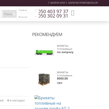
ВОЙТИ
ИЛИ
ЗАРЕГИСТРИРОВАТЬСЯ
Гривна
050 403 97 37
Поиск
050 302 09 31
Russian
РЕКОМЕНДУЕМ
БРИКЕТЫ
ТОПЛИВНЫЕ
по запросу
НА ОСНОВЕ
ТОРФА БТ-2
ВАГОННЫЕ
НОРМЫ
БРИКЕТЫ
ТОПЛИВНЫЕ
8000.00
НА ОСНОВЕ
грн
ТОРФА БТ-2
ПАЛЛЕТА
БРИКЕТЫ
НИЕ
В ЗАКЛАДКИ
ТОПЛИВНЫЕ
НА