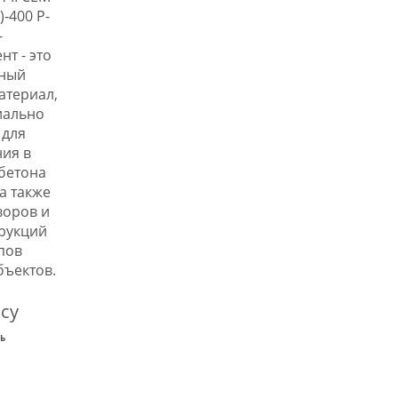
)-400 Р-
-
т - это
ьный
атериал,
иально
 для
ия в
бетона
 а также
воров и
рукций
ипов
бъектов.
су