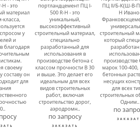
Н - это
портландцемент ПЦ I-
ПЦ ІІ/Б-К(Ш-В-П
ый материал
500 R-H - это
Н Ивано
-класса,
уникальный,
Франковскцемен
ользуется
высокоэффективный
универсал
спросом у
строительный материал,
строительный м
елей и
специально
который спец
в благодаря
разработанный для
разработан
ючительным
использования в
использован
истикам.
производстве бетона с
производстве 
я своему
классом прочности B 30
марок 100-400,
 составу он
и выше. Это делает его
бетонных раст
одходит для
идеальным для всех
несущих конст
ания
видов строительных
для всех т
ественного
работ, включая
строительных о
прочностью
строительство дорог,
Одним..
0..
аэродромн..
по запро
просу
по запросу