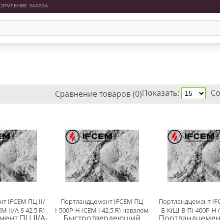
ОРМЛЕНИЕ ЗАКАЗА
Показать:
Со
Сравнение товаров (0)
т IFCEM ПЦ ІІ/
Портландцемент IFCEM ПЦ
Портландцемент IFC
 II/A-S 42,5 R)
І-500Р-Н (CEM I 42,5 R) навалом
Б-К(Ш-В-П)-400Р-Н (
ент ПЦ ІІ/А-
Быстротвердеющий
Портландцемен
алом
M(P-S-L) 32,5 R) 