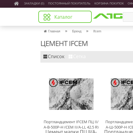
ЗАКЛАДКИ (0)
ПОСТОЯННЫЙ ПОКУПАТЕЛЬ
КОРЗИНА ПОКУПОК
ОФ
Каталог
»
»
Главная
Бренд
Ifcem
ЦЕМЕНТ IFCEM
Список
Сетка
Портландцемент IFCEM ПЦ ІІ/
Портландцемен
А-В-500Р-Н (CEM II/A-LL 42,5 R)
А-Ш-500Р-Н (CEM
Цемент марки ПЦ ІІ/А-
Портландцем
навалом
нав