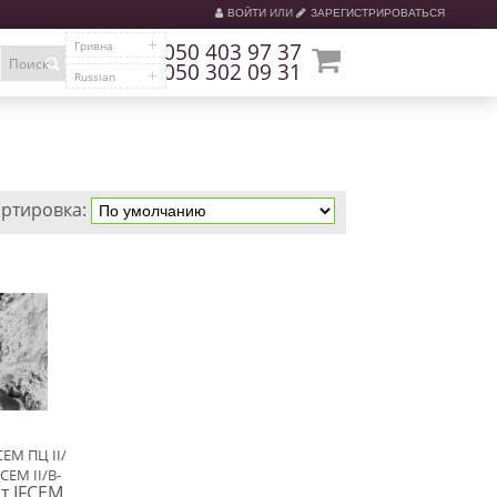
ВОЙТИ
ИЛИ
ЗАРЕГИСТРИРОВАТЬСЯ
Гривна
050 403 97 37
Поиск
050 302 09 31
Russian
ртировка:
EM ПЦ ІІ/
CEM II/B-
т IFCEM
навалом