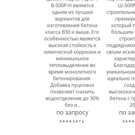
В-500Р-Н является
Ш-500Р-
одним из лучших
строительн
вариантов для
премиум
изготовления бетона
который п
класса В30 и выше. Его
большим 
особенностью является
строит
высокая стойкость к
подрядчико
химической коррозии и
своим искл
минимальное
характер
тепловыделение во
Благодар
время монолитного
уникальному
бетонирования.
идеально п
Добавка пуцолана
созд
позволяет снизить
высококач
водоотделение до 30%
бетона с 
без и..
20
по запросу
по за