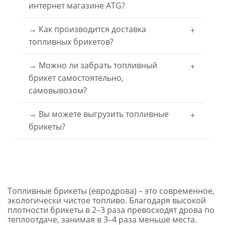
интернет магазине ATG?
→ Как производится доставка
Клиент может заказать топливный брикет
по телефону или, добавить товар в
топливных брикетов?
корзину и оформить заказ. Менеджеры с
Вами свяжутся.
→ Можно ли забрать топливный
Доставка топливных брикетов
осуществляется с помощью автомобилей
брикет самостоятельно,
КАМАЗ, MAN, Газель. По желанию клиента
самовывозом?
выгрузка топливных брикетов может быть
выполнена краном-манипулятором.
Время и сроки доставки сообщит Вам
→ Вы можете выгрузить топливные
Да, у Вас есть возможность забрать свой
менеджер.
заказ самостоятельно. Наши менеджеры
брикеты?
сообщат Вам адрес склада и номер
брони.
Да, выгрузка производится краном
манипулятором.
Топливные брикеты (евродрова) – это современное,
экологически чистое топливо. Благодаря высокой
плотности брикеты в 2–3 раза превосходят дрова по
теплоотдаче, занимая в 3–4 раза меньше места.