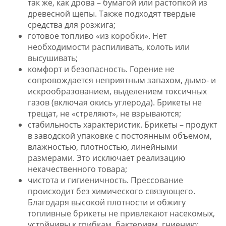
так же, как дрова – бумагой или растопкой из
древесной щепы. Также подходят твердые
средства для розжига;
готовое топливо «из коробки». Нет
необходимости распиливать, колоть или
высушивать;
комфорт и безопасность. Горение не
сопровождается неприятным запахом, дымо- и
искрообразованием, выделением токсичных
газов (включая окись углерода). Брикеты не
трещат, не «стреляют», не взрываются;
стабильность характеристик. Брикеты – продукт
в заводской упаковке с постоянным объемом,
влажностью, плотностью, линейными
размерами. Это исключает реализацию
некачественного товара;
чистота и гигиеничность. Прессование
происходит без химического связующего.
Благодаря высокой плотности и обжигу
топливные брикеты не привлекают насекомых,
устойчивы к грибкам, бактериям, гниению;