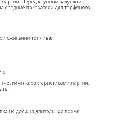
 партии. Перед крупной закупкой
 на средние показатели для торфяного
ри сжигании топлива;
ию.
тическими характеристиками партии.
ать.
вка не должна длительное время