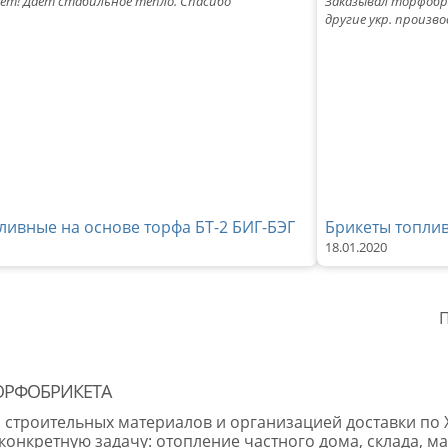
т! Дает стабильное тепло. Спасибо
Заказывал торфобри
другие укр. произв
ливные на основе торфа БТ-2 БИГ-БЭГ
Брикеты топлив
18.01.2020
П
ТОРФОБРИКЕТА
й строительных материалов и организацией доставки по 
онкретную задачу: отопление частного дома, склада, ма