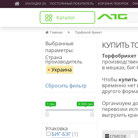
ЗАКЛАДКИ (0)
ПОСТОЯННЫЙ ПОКУПАТЕЛЬ
КОРЗИНА ПОКУПОК
ОФ
Каталог
»
Главная
Торфяной брикет
КУПИТЬ Т
Выбранные
параметры:
Торфобрикет
Страна
производитель
производствен
в мешках, биг-
×
Украина
Чтобы
купить
временно нет 
Сбросить фильтр
другого форма
Организуем до
1 грн
8 000 грн
перевозки исп
выгрузить кра
Упаковка
БИГ-БЭГ
(1)
список
с