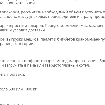
кальной котельной.
упаковки, рассчитать необходимый объём и уточнить 
зольность, массу упаковки, производителя и страну прои
 характеристики товаров. Перед оформлением заказа ме
авки и условия доставки.
ной выгрузки мешков, паллет и биг-бэгов краном-манип
транице категории.
отовленного торфяного сырья методом прессования. Бр
 и загружать в печь или твердотопливный котёл.
нты поставки:
оло 500 или 1000 кг;
ии под заказ.