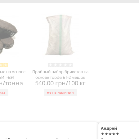
ые на основе
Пробный набор брикетов на
 БИГ-БЭГ
основе торфа БТ-2 мешок
рн/тонна
540.00 грн/100 кг
каз
нет в наличии
Андрей
★★★★★