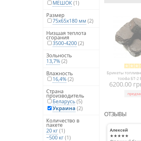
МЕШОК
(1)
Размер
75x65x180 мм
(2)
Низшая теплота
сгорания
3500-4200
(2)
Зольность
13,7%
(2)
Влажность
Брикеты топливн
16,4%
(2)
торфа БТ-2
6200.00 г
Страна
предза
производитель
Беларусь
(5)
Украина
(2)
ОТЗЫВЫ
Количество в
пакете
20 кг
(1)
Алексей
★★★★★
~500 кг
(1)