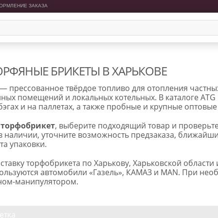
ОРМЛЕНИЕ ЗАКАЗА
ОРФЯНЫЕ БРИКЕТЫ В ХАРЬКОВЕ
— прессованное твёрдое топливо для отопления частных 
ных помещений и локальных котельных. В каталоге ATG
бэгах и на паллетах, а также пробные и крупные оптовые
 торфобрикет
, выберите подходящий товар и проверьте
в наличии, уточните возможность предзаказа, ближайши
та упаковки.
ставку торфобрикета по Харькову, Харьковской области
ользуются автомобили «Газель», КАМАЗ и MAN. При нео
ном-манипулятором.
етка