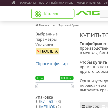
ЗАКЛАДКИ (0)
ПОСТОЯННЫЙ ПОКУПАТЕЛЬ
КОРЗИНА ПОКУПОК
ОФ
Каталог
»
Главная
Торфяной брикет
КУПИТЬ Т
Выбранные
параметры:
Торфобрикет
Упаковка
производствен
×
ПАЛЛЕТА
в мешках, биг-
Чтобы
купить
Сбросить фильтр
временно нет 
другого форма
1 грн
8 000 грн
Организуем до
перевозки исп
выгрузить кра
Упаковка
БИГ-БЭГ
(3)
список
с
МЕШОК
(2)