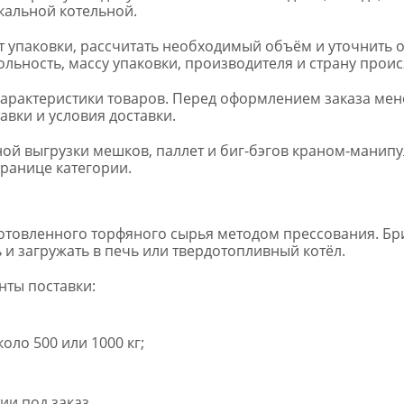
кальной котельной.
упаковки, рассчитать необходимый объём и уточнить 
зольность, массу упаковки, производителя и страну прои
 характеристики товаров. Перед оформлением заказа ме
авки и условия доставки.
ной выгрузки мешков, паллет и биг-бэгов краном-манип
транице категории.
отовленного торфяного сырья методом прессования. Бр
 и загружать в печь или твердотопливный котёл.
нты поставки:
оло 500 или 1000 кг;
ии под заказ.