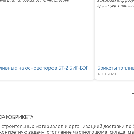
т! Дает стабильное тепло. Спасибо
Заказывал торфобри
другие укр. произв
ливные на основе торфа БТ-2 БИГ-БЭГ
Брикеты топлив
18.01.2020
П
ТОРФОБРИКЕТА
й строительных материалов и организацией доставки по 
онкретную задачу: отопление частного дома, склада, ма