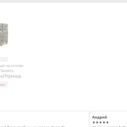
ые на основе
 Паллета
рн/тонна
каз
Андрей
★★★★★