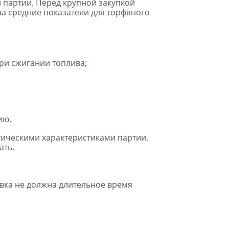
 партии. Перед крупной закупкой
 на средние показатели для торфяного
ри сжигании топлива;
ию.
тическими характеристиками партии.
ать.
вка не должна длительное время