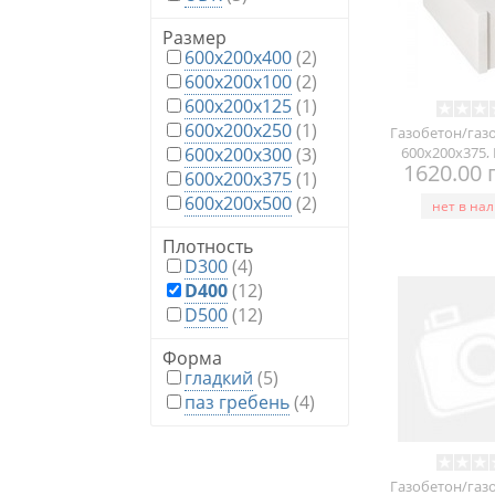
Размер
600x200x400
(2)
600х200х100
(2)
600х200х125
(1)
600х200х250
(1)
Газобетон/газ
600х200х300
(3)
600х200х375, 
1620.00 
600х200х375
(1)
600х200х500
(2)
нет в на
Плотность
D300
(4)
D400
(12)
D500
(12)
Форма
гладкий
(5)
паз гребень
(4)
Газобетон/газ