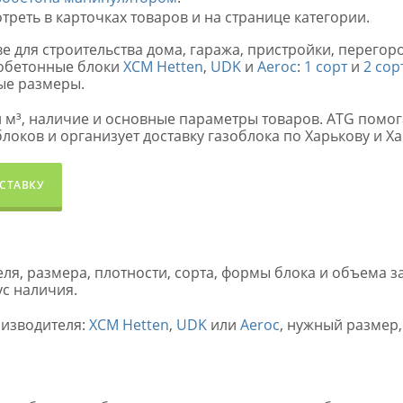
реть в карточках товаров и на странице категории.
ве для строительства дома, гаража, пристройки, перего
зобетонные блоки
ХСМ Hetten
,
UDK
и
Aeroc
:
1 сорт
и
2 сор
ые размеры.
и м³, наличие и основные параметры товаров. ATG помог
блоков и организует доставку газоблока по Харькову и Х
СТАВКУ
ля, размера, плотности, сорта, формы блока и объема за
ус наличия.
оизводителя:
ХСМ Hetten
,
UDK
или
Aeroc
, нужный размер,