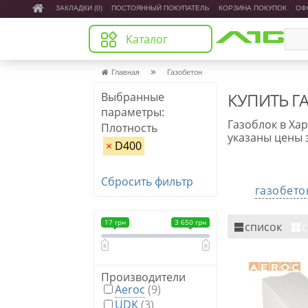
ЗАКЛАДКИ (0)
ПОСТОЯННЫЙ ПОКУПАТЕЛЬ
КОРЗИНА ПОКУПОК
ОФ
Каталог
»
Главная
Газобетон
КУПИТЬ Г
Выбранные
параметры:
Газоблок в Хар
Плотность
указаны цены 
×
D400
Сбросить фильтр
газобето
17 грн
3 650 грн
список
с
Производители
Aeroc
(9)
UDK
(3)