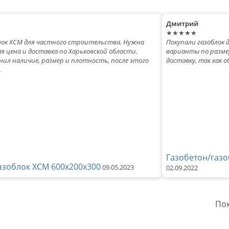
Дмитрий
★★★★★
лок ХСМ для частного строительства. Нужна
Покупали газоблок 
я цена и доставка по Харьковской области.
варианты по разме
ил наличие, размер и плотность, после этого
доставку, так как 
.
Газобетон/газо
азоблок ХСМ 600х200х300
09.05.2023
02.09.2022
Пок