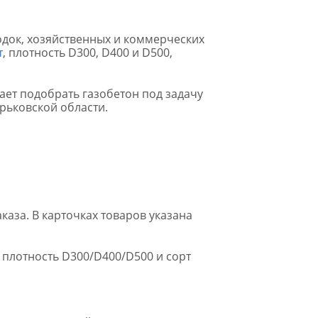
родок, хозяйственных и коммерческих
т
, плотность D300, D400 и D500,
ает подобрать газобетон под задачу
арьковской области.
каза. В карточках товаров указана
 плотность D300/D400/D500 и сорт