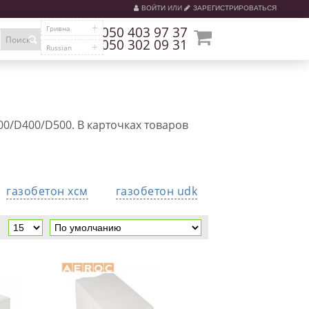
ВОЙТИ
ИЛИ
ЗАРЕГИСТРИРОВАТЬСЯ
Гривна
050 403 97 37
Поиск
050 302 09 31
Russian
300/D400/D500. В карточках товаров
газобетон хсм
газобетон udk