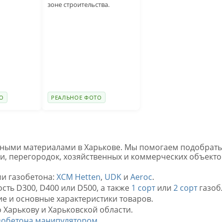
зоне строительства.
О
РЕАЛЬНОЕ ФОТО
ьными материалами в Харькове. Мы помогаем подобрать 
ки, перегородок, хозяйственных и коммерческих объекто
и газобетона:
ХСМ Hetten
,
UDK
и
Aeroc
.
сть D300, D400 или D500, а также
1 сорт
или
2 сорт
газоб
ие и основные характеристики товаров.
 Харькову и Харьковской области.
азобетона манипулятором
.