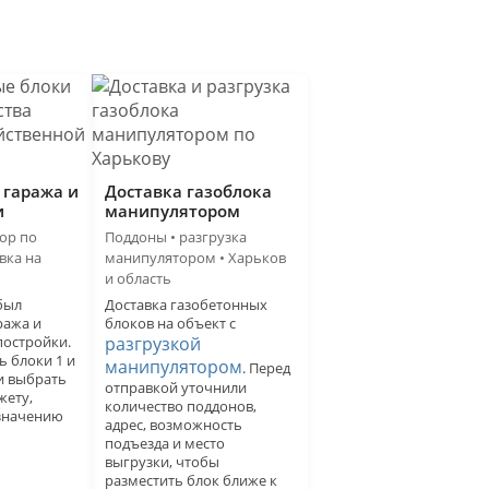
 гаража и
Доставка газоблока
и
манипулятором
бор по
Поддоны • разгрузка
вка на
манипулятором • Харьков
и область
был
Доставка газобетонных
ража и
блоков на объект с
постройки.
разгрузкой
ь блоки 1 и
манипулятором
. Перед
и выбрать
отправкой уточнили
жету,
количество поддонов,
значению
адрес, возможность
подъезда и место
выгрузки, чтобы
разместить блок ближе к