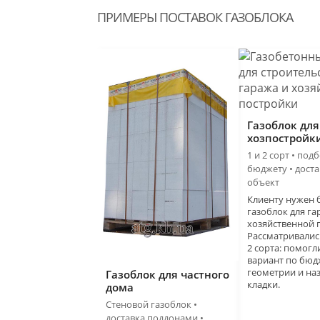
ПРИМЕРЫ ПОСТАВОК ГАЗОБЛОКА
Газоблок для
хозпостройк
1 и 2 сорт • под
бюджету • доста
объект
Клиенту нужен 
газоблок для га
хозяйственной 
Рассматривалис
2 сорта: помогл
вариант по бюд
геометрии и на
Газоблок для частного
кладки.
дома
Стеновой газоблок •
доставка поддонами •