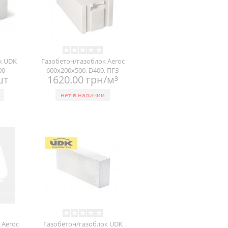
к UDK
Газобетон/газоблок Aeroc
00
600х200х500, D400, ПГЗ
шт
1620.00 грн/м³
нет в наличии
 Aeroc
Газобетон/газоблок UDK